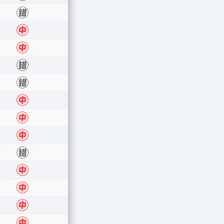
错
中
中
错
错
中
中
中
错
中
中
中
中