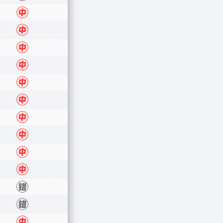
中
中
中
中
中
中
中
中
中
中
错
错
中