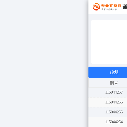
预测
期号
115044257
115044256
115044255
115044254