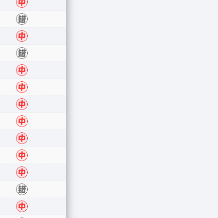
中
错
中
错
中
中
中
中
中
中
中
错
中