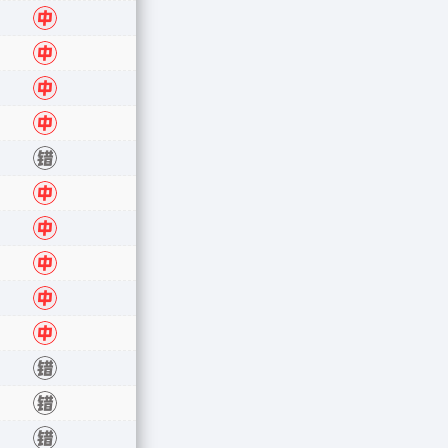
中
中
中
中
错
中
中
中
中
中
错
错
错