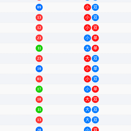
09
小
双
13
小
双
12
小
双
23
小
单
11
大
单
23
大
双
10
小
单
01
小
双
17
小
单
18
大
双
11
大
双
13
大
双
20
小
双