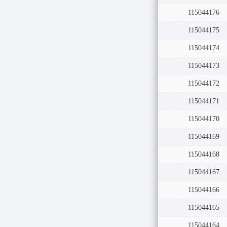
115044176
115044175
115044174
115044173
115044172
115044171
115044170
115044169
115044168
115044167
115044166
115044165
115044164