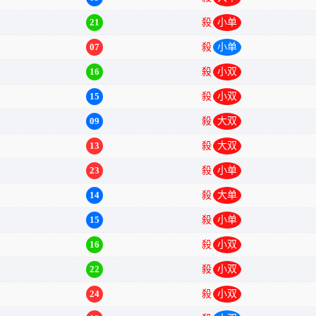
21
殺
小单
07
殺
小单
16
殺
小双
15
殺
小双
09
殺
大双
13
殺
大双
23
殺
小单
14
殺
大单
15
殺
小单
16
殺
小双
22
殺
小双
24
殺
小双