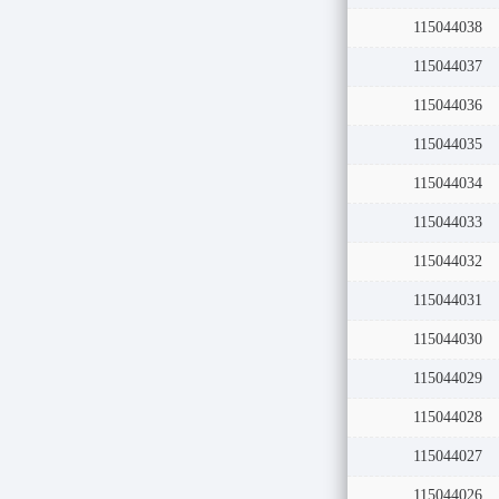
115044038
115044037
115044036
115044035
115044034
115044033
115044032
115044031
115044030
115044029
115044028
115044027
115044026