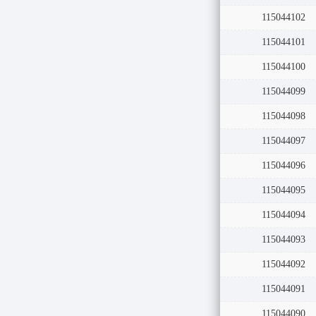
115044102
115044101
115044100
115044099
115044098
115044097
115044096
115044095
115044094
115044093
115044092
115044091
115044090