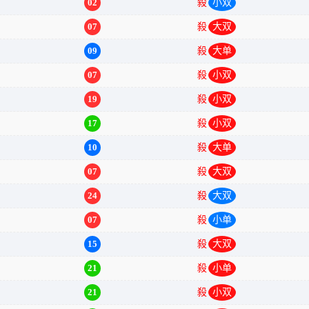
02
殺
小双
07
殺
大双
09
殺
大单
07
殺
小双
19
殺
小双
17
殺
小双
10
殺
大单
07
殺
大双
24
殺
大双
07
殺
小单
15
殺
大双
21
殺
小单
21
殺
小双