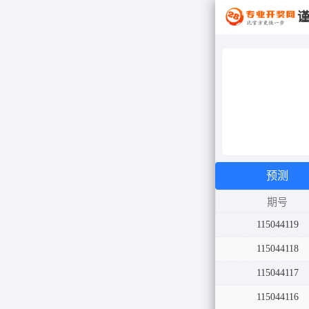
预测
期号
115044119
115044118
115044117
115044116