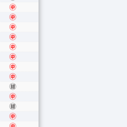
中
中
中
中
中
中
中
中
错
中
错
中
中