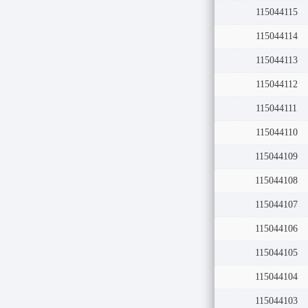
115044115
115044114
115044113
115044112
115044111
115044110
115044109
115044108
115044107
115044106
115044105
115044104
115044103