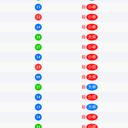
15
殺
小单
12
殺
小单
14
殺
小单
11
殺
大单
17
殺
小单
14
殺
小单
13
殺
小双
09
殺
大单
17
殺
大单
14
殺
小双
15
殺
大单
14
殺
小单
11
殺
小双