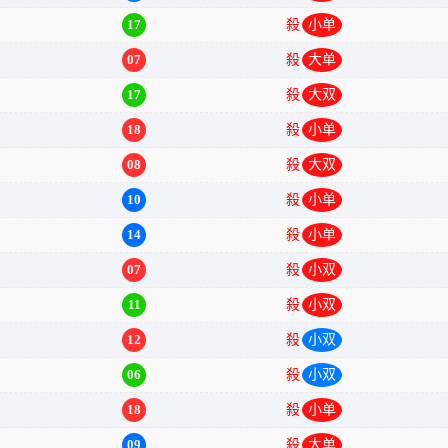
17
殺
小单
07
殺
大单
17
殺
大双
18
殺
小单
08
殺
大双
10
殺
小单
14
殺
小单
07
殺
小双
11
殺
小双
12
殺
小双
06
殺
小双
18
殺
小单
09
殺
大单