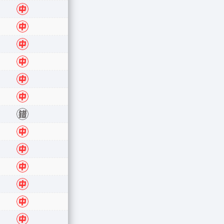
中
中
中
中
中
中
错
中
中
中
中
中
中