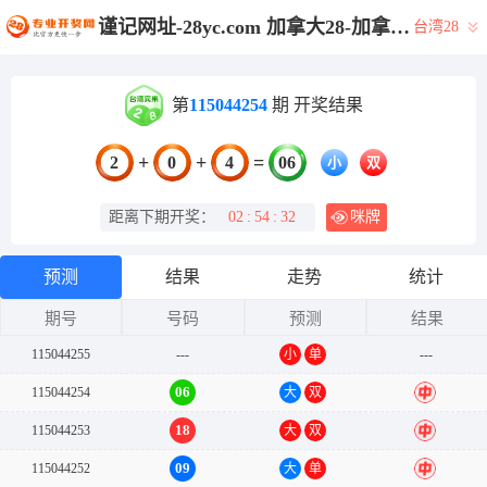
谨记网址-28yc.com 加拿大28-加拿大预测网|28在线预测咪牌查询|加拿大PC在线预测|加拿大PC结果查询_专注研究_加拿大PC预测_官方数据!
台湾28
第
115044254
期 开奖结果
+
+
=
2
0
4
06
小
双
距离下期开奖：
02
:
54
:
32
咪牌
预测
结果
走势
统计
期号
号码
预测
结果
115044255
---
小
单
---
06
115044254
大
双
中
18
115044253
大
双
中
09
115044252
大
单
中