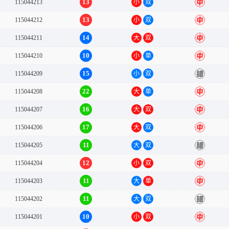
13
115044213
小
双
中
13
115044212
小
双
中
14
115044211
大
双
中
10
115044210
小
单
中
15
115044209
小
双
错
22
115044208
大
单
中
16
115044207
大
双
中
17
115044206
大
双
中
11
115044205
大
双
错
12
115044204
小
双
中
11
115044203
大
单
中
11
115044202
大
双
错
10
115044201
小
双
中