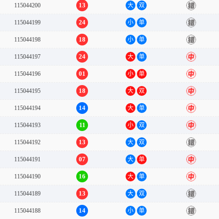
13
115044200
大
双
错
24
115044199
小
单
错
18
115044198
小
单
错
24
115044197
大
单
中
01
115044196
小
单
中
18
115044195
大
双
中
14
115044194
大
单
中
11
115044193
小
双
中
13
115044192
大
双
错
07
115044191
大
单
中
16
115044190
大
单
中
13
115044189
大
双
错
14
115044188
小
单
错