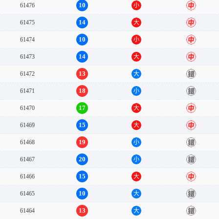
10
61476
小
中
14
61475
大
中
10
61474
小
中
14
61473
大
中
13
61472
大
错
18
61471
小
错
17
61470
大
中
15
61469
大
中
19
61468
小
错
20
61467
小
错
15
61466
大
中
10
61465
大
错
13
61464
大
错