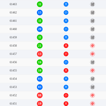
11
61463
大
错
15
61462
小
错
11
61461
大
错
20
61460
小
错
11
61459
大
错
21
61458
大
中
13
61457
小
中
16
61456
小
错
16
61455
大
中
03
61454
大
错
03
61453
大
错
08
61452
小
中
19
61451
大
中