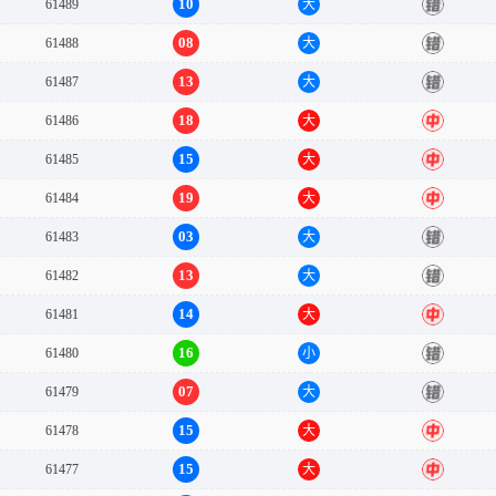
10
61489
大
错
08
61488
大
错
13
61487
大
错
18
61486
大
中
15
61485
大
中
19
61484
大
中
03
61483
大
错
13
61482
大
错
14
61481
大
中
16
61480
小
错
07
61479
大
错
15
61478
大
中
15
61477
大
中