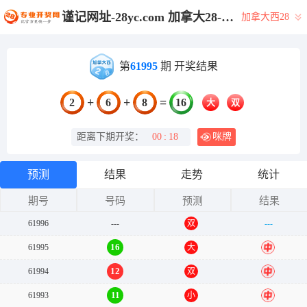
谨记网址-28yc.com 加拿大28-加拿大预测网|28在线预测咪牌查询|加拿大PC在线预测|加拿大PC结果查询_专注研究_加拿大PC预测_官方数据!
加拿大西28
第
61995
期 开奖结果
+
+
=
2
6
8
16
大
双
距离下期开奖：
00
:
18
咪牌
预测
结果
走势
统计
期号
号码
预测
结果
61996
---
双
---
16
61995
大
中
12
61994
双
中
11
61993
小
中