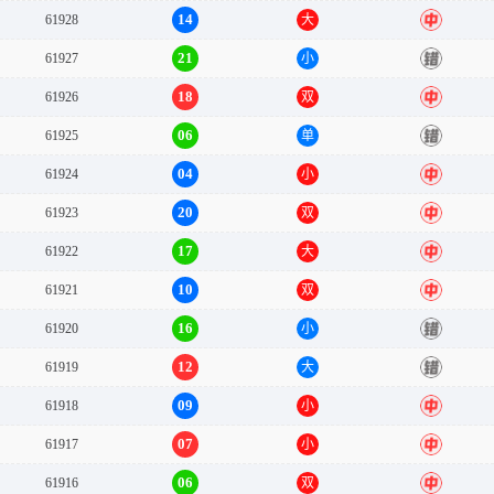
14
61928
大
中
21
61927
小
错
18
61926
双
中
06
61925
单
错
04
61924
小
中
20
61923
双
中
17
61922
大
中
10
61921
双
中
16
61920
小
错
12
61919
大
错
09
61918
小
中
07
61917
小
中
06
61916
双
中