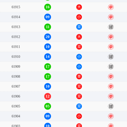
16
61915
大
中
09
61914
小
中
11
61913
双
错
20
61912
大
中
10
61911
双
中
14
61910
小
错
17
61909
小
错
17
61908
单
中
10
61907
双
中
12
61906
双
中
05
61905
双
错
09
61904
小
中
10
61903
双
中