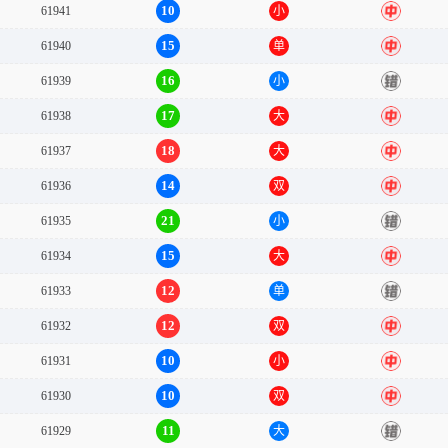
10
61941
小
中
15
61940
单
中
16
61939
小
错
17
61938
大
中
18
61937
大
中
14
61936
双
中
21
61935
小
错
15
61934
大
中
12
61933
单
错
12
61932
双
中
10
61931
小
中
10
61930
双
中
11
61929
大
错