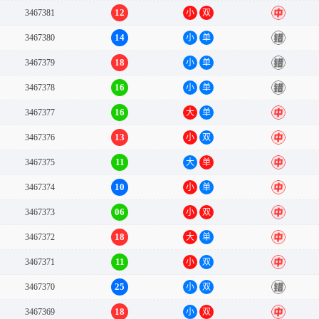
12
3467381
小
双
中
14
3467380
小
单
错
18
3467379
小
单
错
16
3467378
小
单
错
16
3467377
大
单
中
13
3467376
小
双
中
11
3467375
大
单
中
10
3467374
小
单
中
06
3467373
小
双
中
18
3467372
大
单
中
11
3467371
小
双
中
25
3467370
小
双
错
18
3467369
小
双
中