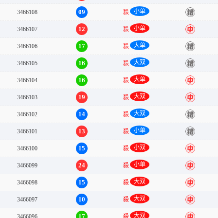
小单
09
3466108
殺
错
小单
12
3466107
殺
中
大单
17
3466106
殺
错
大双
16
3466105
殺
错
大单
16
3466104
殺
中
大双
19
3466103
殺
中
大双
14
3466102
殺
错
小单
13
3466101
殺
错
小双
15
3466100
殺
中
小单
24
3466099
殺
中
大双
15
3466098
殺
中
大双
10
3466097
殺
中
大双
17
3466096
殺
中