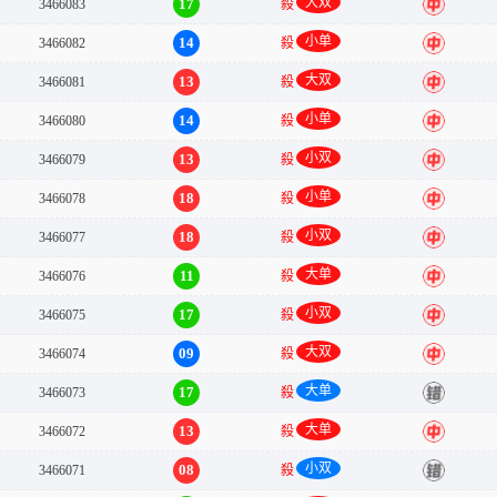
大双
17
3466083
殺
中
小单
14
3466082
殺
中
大双
13
3466081
殺
中
小单
14
3466080
殺
中
小双
13
3466079
殺
中
小单
18
3466078
殺
中
小双
18
3466077
殺
中
大单
11
3466076
殺
中
小双
17
3466075
殺
中
大双
09
3466074
殺
中
大单
17
3466073
殺
错
大单
13
3466072
殺
中
小双
08
3466071
殺
错