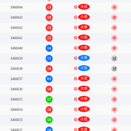
大双
13
3466044
殺
中
小单
18
3466043
殺
中
大单
13
3466042
殺
中
小双
23
3466041
殺
中
小单
14
3466040
殺
中
大单
15
3466039
殺
错
大双
18
3466038
殺
错
大双
03
3466037
殺
中
大单
18
3466036
殺
中
小单
17
3466035
殺
中
小双
18
3466034
殺
中
小双
16
3466033
殺
中
大双
10
3466032
殺
中