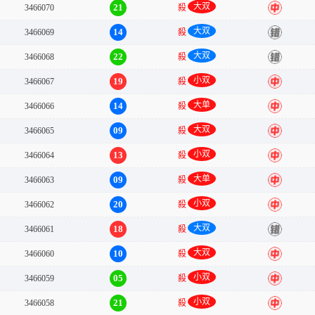
大双
21
3466070
殺
中
大双
14
3466069
殺
错
大双
22
3466068
殺
错
小双
19
3466067
殺
中
大单
14
3466066
殺
中
大双
09
3466065
殺
中
小双
13
3466064
殺
中
大单
09
3466063
殺
中
小双
20
3466062
殺
中
大双
18
3466061
殺
错
大双
10
3466060
殺
中
小双
05
3466059
殺
中
小双
21
3466058
殺
中