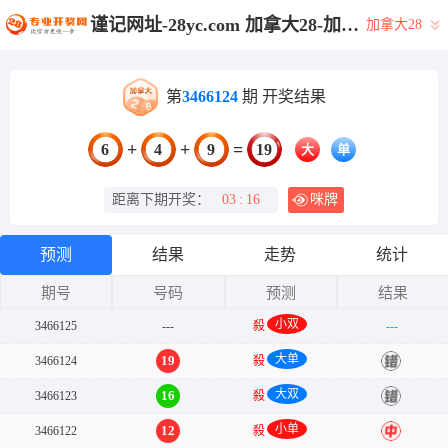
谨记网址-28yc.com 加拿大28-加拿大预测网|28在线预测咪牌查询|加拿大PC在线预测|加拿大PC结果查询_专注研究_加拿大PC预测_官方数据!
加拿大28
第
3466124
期 开奖结果
+
+
=
6
4
9
19
大
单
距离下期开奖：
03
:
16
咪牌
预测
结果
走势
统计
期号
号码
预测
结果
小双
3466125
---
殺
---
大单
19
3466124
殺
错
大双
16
3466123
殺
错
小单
12
3466122
殺
中