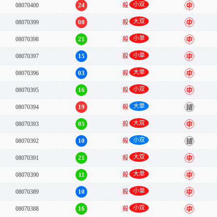
小双
24
08070400
殺
中
大双
08
08070399
殺
中
小单
21
08070398
殺
中
小单
15
08070397
殺
中
大单
03
08070396
殺
中
小双
16
08070395
殺
中
大单
19
08070394
殺
错
大双
05
08070393
殺
中
小双
10
08070392
殺
错
大双
21
08070391
殺
中
大单
11
08070390
殺
中
小单
10
08070389
殺
中
小双
16
08070388
殺
中