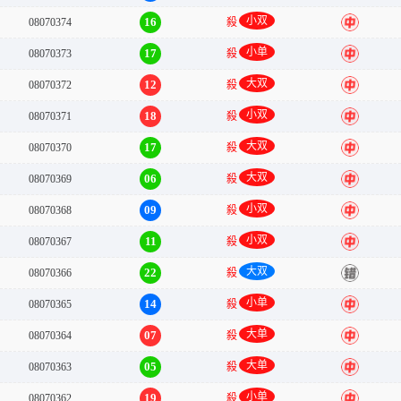
小双
16
08070374
殺
中
小单
17
08070373
殺
中
大双
12
08070372
殺
中
小双
18
08070371
殺
中
大双
17
08070370
殺
中
大双
06
08070369
殺
中
小双
09
08070368
殺
中
小双
11
08070367
殺
中
大双
22
08070366
殺
错
小单
14
08070365
殺
中
大单
07
08070364
殺
中
大单
05
08070363
殺
中
小单
19
08070362
殺
中