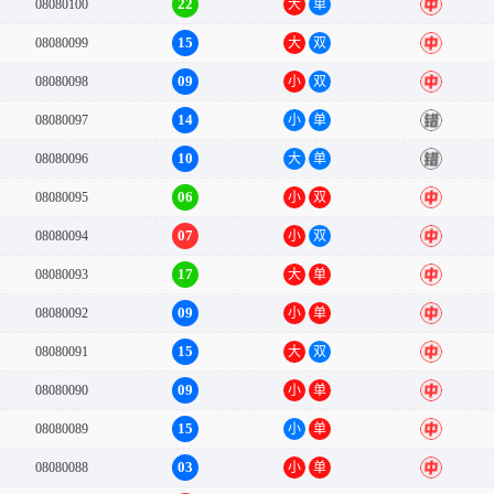
22
08080100
大
单
中
15
08080099
大
双
中
09
08080098
小
双
中
14
08080097
小
单
错
10
08080096
大
单
错
06
08080095
小
双
中
07
08080094
小
双
中
17
08080093
大
单
中
09
08080092
小
单
中
15
08080091
大
双
中
09
08080090
小
单
中
15
08080089
小
单
中
03
08080088
小
单
中