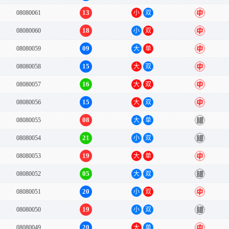
13
08080061
小
双
中
18
08080060
小
双
中
09
08080059
大
单
中
15
08080058
大
双
中
16
08080057
大
双
中
15
08080056
大
双
中
08
08080055
大
单
错
21
08080054
小
双
错
19
08080053
大
单
中
05
08080052
大
双
错
20
08080051
小
双
中
19
08080050
小
双
错
20
08080049
大
单
中