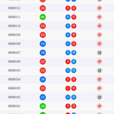
24
08080112
大
双
中
06
08080111
大
双
中
13
08080110
大
单
中
13
08080109
大
单
中
14
08080108
小
双
中
10
08080107
大
单
错
23
08080106
大
双
中
13
08080105
大
双
错
20
08080104
大
双
中
13
08080103
小
单
中
15
08080102
小
双
错
16
08080101
大
双
中