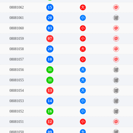
15
08081062
大
中
20
08081061
小
错
03
08081060
小
中
07
08081059
小
中
20
08081058
大
中
10
08081057
小
中
11
08081056
大
错
11
08081055
大
错
13
08081054
大
错
14
08081053
小
错
16
08081052
小
错
12
08081051
小
中
09
08081050
大
错