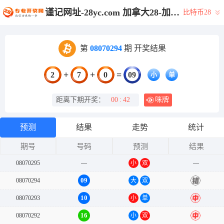
谨记网址-28yc.com 加拿大28-加拿大预测网|28在线预测咪牌查询|加拿大PC在线预测|加拿大PC结果查询_专注研究_加拿大PC预测_官方数据!
比特币28
第
08070294
期 开奖结果
+
+
=
2
7
0
09
小
单
距离下期开奖：
00
:
42
咪牌
预测
结果
走势
统计
期号
号码
预测
结果
08070295
---
小
双
---
09
08070294
大
双
错
10
08070293
小
单
中
16
08070292
小
双
中