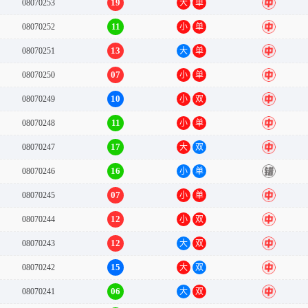
19
08070253
大
单
中
11
08070252
小
单
中
13
08070251
大
单
中
07
08070250
小
单
中
10
08070249
小
双
中
11
08070248
小
单
中
17
08070247
大
双
中
16
08070246
小
单
错
07
08070245
小
单
中
12
08070244
小
双
中
12
08070243
大
双
中
15
08070242
大
双
中
06
08070241
大
双
中