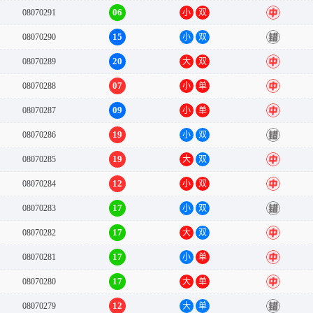
06
08070291
小
双
中
15
08070290
小
双
错
20
08070289
大
双
中
07
08070288
小
单
中
09
08070287
小
单
中
19
08070286
小
双
错
19
08070285
大
双
中
12
08070284
小
双
中
17
08070283
小
双
错
17
08070282
大
双
中
17
08070281
小
单
中
17
08070280
大
单
中
12
08070279
大
单
错