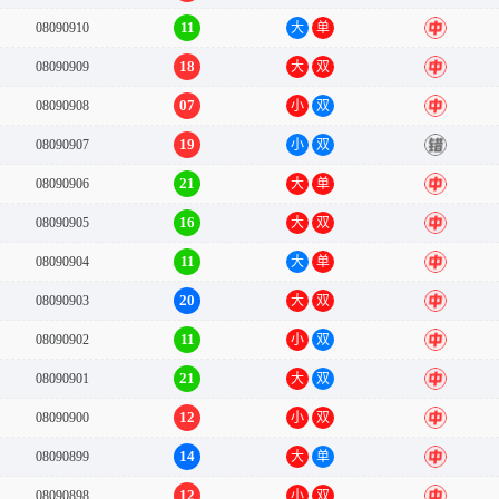
11
08090910
大
单
中
18
08090909
大
双
中
07
08090908
小
双
中
19
08090907
小
双
错
21
08090906
大
单
中
16
08090905
大
双
中
11
08090904
大
单
中
20
08090903
大
双
中
11
08090902
小
双
中
21
08090901
大
双
中
12
08090900
小
双
中
14
08090899
大
单
中
12
08090898
小
双
中