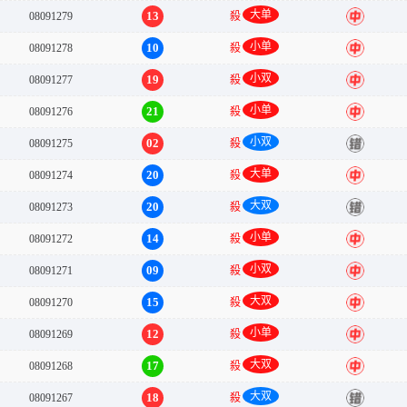
大单
13
08091279
殺
中
小单
10
08091278
殺
中
小双
19
08091277
殺
中
小单
21
08091276
殺
中
小双
02
08091275
殺
错
大单
20
08091274
殺
中
大双
20
08091273
殺
错
小单
14
08091272
殺
中
小双
09
08091271
殺
中
大双
15
08091270
殺
中
小单
12
08091269
殺
中
大双
17
08091268
殺
中
大双
18
08091267
殺
错