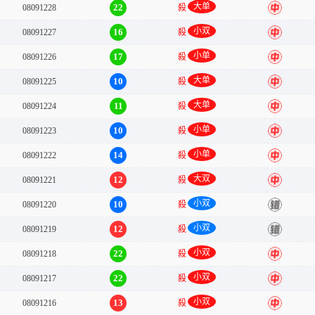
大单
22
08091228
殺
中
小双
16
08091227
殺
中
小单
17
08091226
殺
中
大单
10
08091225
殺
中
大单
11
08091224
殺
中
小单
10
08091223
殺
中
小单
14
08091222
殺
中
大双
12
08091221
殺
中
小双
10
08091220
殺
错
小双
12
08091219
殺
错
小双
22
08091218
殺
中
小双
22
08091217
殺
中
小双
13
08091216
殺
中