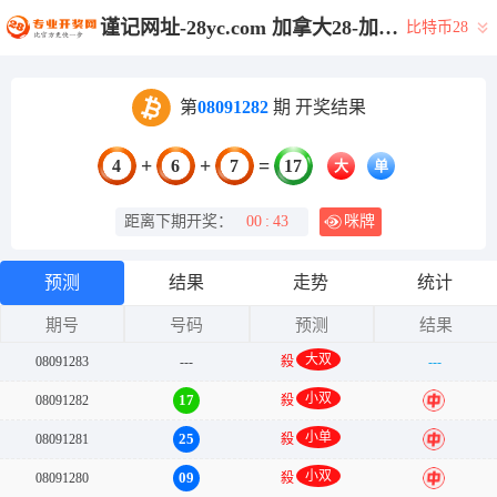
谨记网址-28yc.com 加拿大28-加拿大预测网|28在线预测咪牌查询|加拿大PC在线预测|加拿大PC结果查询_专注研究_加拿大PC预测_官方数据!
比特币28
第
08091282
期 开奖结果
+
+
=
4
6
7
17
大
单
距离下期开奖：
00
:
43
咪牌
预测
结果
走势
统计
期号
号码
预测
结果
大双
08091283
---
殺
---
小双
17
08091282
殺
中
小单
25
08091281
殺
中
小双
09
08091280
殺
中