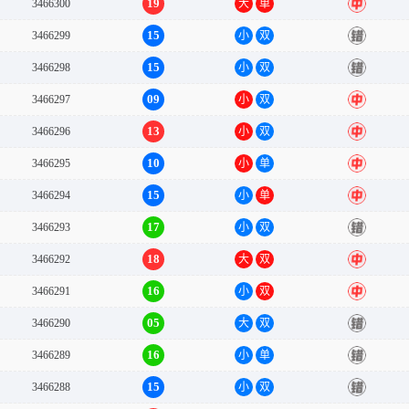
19
3466300
大
单
中
15
3466299
小
双
错
15
3466298
小
双
错
09
3466297
小
双
中
13
3466296
小
双
中
10
3466295
小
单
中
15
3466294
小
单
中
17
3466293
小
双
错
18
3466292
大
双
中
16
3466291
小
双
中
05
3466290
大
双
错
16
3466289
小
单
错
15
3466288
小
双
错