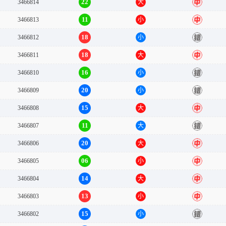
22
3466814
大
中
11
3466813
小
中
18
3466812
小
错
18
3466811
大
中
16
3466810
小
错
20
3466809
小
错
15
3466808
大
中
11
3466807
大
错
20
3466806
大
中
06
3466805
小
中
14
3466804
大
中
13
3466803
小
中
15
3466802
小
错