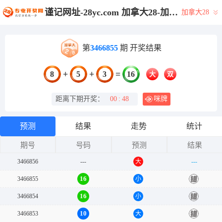
谨记网址-28yc.com 加拿大28-加拿大预测网|28在线预测咪牌查询|加拿大PC在线预测|加拿大PC结果查询_专注研究_加拿大PC预测_官方数据!
加拿大28
第
3466855
期 开奖结果
+
+
=
8
5
3
16
大
双
距离下期开奖：
00
:
48
咪牌
预测
结果
走势
统计
期号
号码
预测
结果
3466856
---
大
---
单
16
3466855
小
错
16
3466854
小
错
10
3466853
大
错