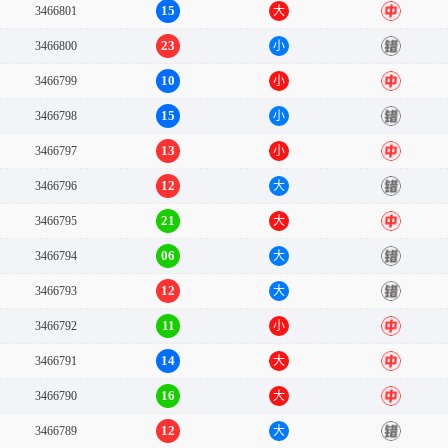
15
3466801
大
中
23
3466800
小
错
10
3466799
小
中
15
3466798
小
错
13
3466797
小
中
12
3466796
大
错
21
3466795
大
中
06
3466794
大
错
12
3466793
大
错
11
3466792
小
中
14
3466791
大
中
16
3466790
大
中
12
3466789
大
错