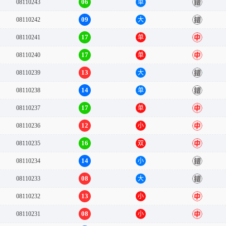
06
08110243
单
错
09
08110242
大
错
17
08110241
单
中
17
08110240
单
中
13
08110239
大
错
14
08110238
单
错
17
08110237
单
中
12
08110236
小
中
16
08110235
双
中
14
08110234
小
错
08
08110233
大
错
13
08110232
小
中
08
08110231
小
中