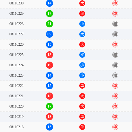
14
08110230
大
中
17
08110229
单
中
21
08110228
小
错
09
08110227
大
错
15
08110226
大
中
13
08110225
双
错
19
08110224
小
错
14
08110223
小
错
15
08110222
单
中
18
08110221
大
中
17
08110220
大
中
13
08110219
单
中
15
08110218
单
中